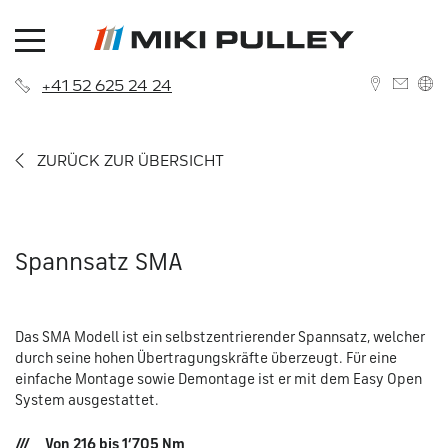
+41 52 625 24 24
DEUTSCH
ZURÜCK ZUR ÜBERSICHT
ENGLISH
Spannsatz SMA
News
Das SMA Modell ist ein selbstzentrierender Spannsatz, welcher
Über uns
Kontakt
durch seine hohen Übertragungskräfte überzeugt. Für eine
einfache Montage sowie Demontage ist er mit dem Easy Open
Historie
Niederlassungen
System ausgestattet.
Karriere
Vertriebsnetzwerk
Von 216 bis 1‘705 Nm