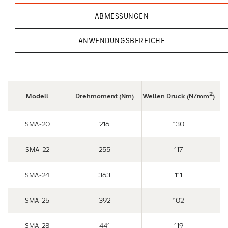
ABMESSUNGEN
ANWENDUNGSBEREICHE
2
Modell
Drehmoment (Nm)
Wellen Druck (N/mm
)
An
SMA-20
216
130
SMA-22
255
117
SMA-24
363
111
SMA-25
392
102
SMA-28
441
119