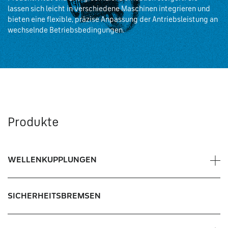
lassen sich leicht in verschiedene Maschinen integrieren und
bieten eine flexible, präzise Anpassung der Antriebsleistung an
wechselnde Betriebsbedingungen.
Produkte
WELLENKUPPLUNGEN
Lamellenkupplungen
SICHERHEITSBREMSEN
Klauenkupplungen