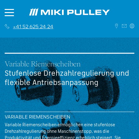
+41 52 625 24 24
DEUTSCH
ENGLISH
Variable Riemenscheiben
Stufenlose Drehzahlregulierung und
flexible Antriebsanpassung
News
Über uns
Kontakt
VARIABLE RIEMENSCHEIBEN
Historie
Niederlassungen
Variable Riemenscheiben ermöglichen eine stufenlose
Drehzahlregulierung ohne Maschinenstopp, was die
Karriere
Vertriebsnetzwerk
Produktivität und Energieeffizienz erheblich steigert. Sie