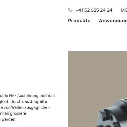
+41 52 625 24 24
MO
Produkte
Anwendung
Über uns
Niederlassungen
Historie
Vertriebsne
ouble Flex Ausführung besticht
gkeit. Durch das doppelte
ze von Wellen ausgeglichen
nnen grössere
t werden.