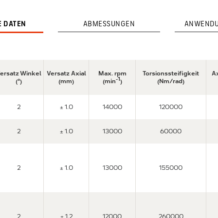
E DATEN
ABMESSUNGEN
ANWENDU
ersatz Winkel
Versatz Axial
Max. rpm
Torsionssteifigkeit
Ax
-1
(°)
(mm)
(min
)
(Nm/rad)
2
± 1.0
14000
120000
2
± 1.0
13000
60000
2
± 1.0
13000
155000
2
± 1.2
12000
260000