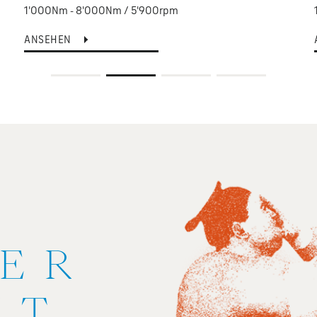
1'000Nm - 8'000Nm / 5'900rpm
ANSEHEN
TER
KT