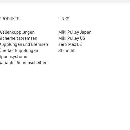
PRODUKTE
LINKS
Wellenkupplungen
Miki Pulley Japan
Sicherheitsbremsen
Miki Pulley US
Kupplungen und Bremsen
Zero-Max DE
Überlastkupplungen
3D findit
Spannsysteme
Variable Riemenscheiben