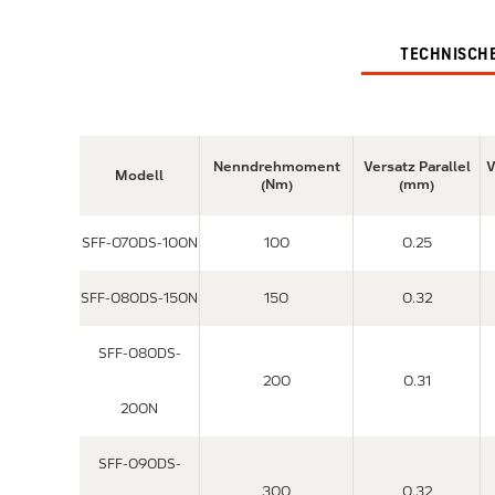
TECHNISCH
Nenndrehmoment
Versatz Parallel
V
Modell
(Nm)
(mm)
SFF-070DS-100N
100
0.25
SFF-080DS-150N
150
0.32
SFF-080DS-
200
0.31
200N
SFF-090DS-
300
0.32