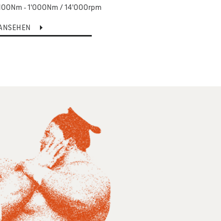
100Nm - 1'000Nm / 14'000rpm
20Nm 
ANSEHEN
ANSE