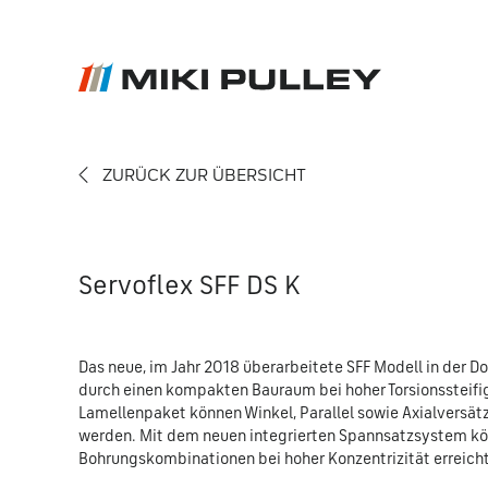
ZURÜCK ZUR ÜBERSICHT
News
Kontakt
Karriere
Servoflex SFF DS K
Das neue, im Jahr 2018 überarbeitete SFF Modell in der D
durch einen kompakten Bauraum bei hoher Torsionssteifi
Lamellenpaket können Winkel, Parallel sowie Axialversät
werden. Mit dem neuen integrierten Spannsatzsystem kö
Bohrungskombinationen bei hoher Konzentrizität erreich