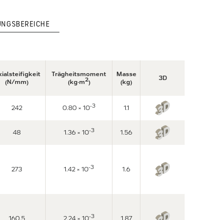
NGSBEREICHE
ialsteifigkeit
Trägheitsmoment
Masse
3D
2
(N/mm)
(kg·m
)
(kg)
-3
242
0.80 × 10
1.1
-3
48
1.36 × 10
1.56
-3
273
1.42 × 10
1.6
-3
160.5
2.24 × 10
1.87