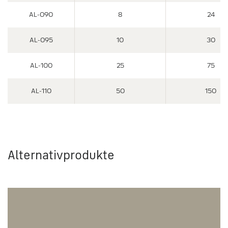
AL-090
8
24
AL-095
10
30
AL-100
25
75
AL-110
50
150
Alternativprodukte