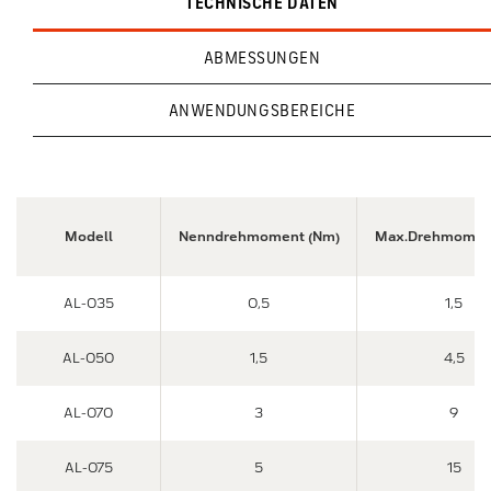
TECHNISCHE DATEN
ABMESSUNGEN
ANWENDUNGSBEREICHE
Modell
Nenndrehmoment (Nm)
Max.Drehmomen
AL-035
0,5
1,5
AL-050
1,5
4,5
AL-070
3
9
AL-075
5
15