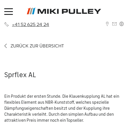
+41 52 625 24 24
DEUTSCH
ZURÜCK ZUR ÜBERSICHT
ENGLISH
Sprflex AL
News
Ein Produkt der ersten Stunde. Die Klauenkupplung AL hat ein
Über uns
Kontakt
flexibles Element aus NBR-Kunststoff, welches spezielle
Dämpfungseigenschaften besitzt und der Kupplung ihre
Historie
Niederlassungen
Charakteristik verleiht. Durch den simplen Aufbau und den
attraktiven Preis immer noch ein Topseller.
Karriere
Vertriebsnetzwerk